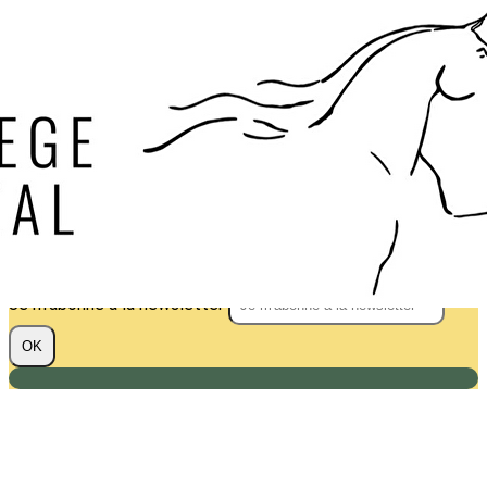
Exporter les lignes sélectionnées
Exporter toutes les colonnes
Exporter uniquement les colonnes affichées
Menu
?>
Images de la page d'accueil
Cliquez pour éditer
Texte, bouton et/ou inscription à la newsletter
Cliquez pour éditer
Je m'abonne à la newsletter
OK