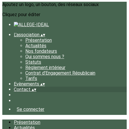
Ajoutez un logo, un bouton, des réseaux sociaux
Cliquez pour éditer
L'association
▴
▾
Présentation
Actualités
Nos fondateurs
Qui sommes nous ?
Statuts
Règlement intérieur
Contrat d'Engagement Républicain
Tarifs
Evènements
▴
▾
Contact
▴
▾
Se connecter
Présentation
Actualités