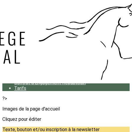
Exporter les lignes sélectionnées
Exporter toutes les colonnes
Exporter uniquement les colonnes affichées
Menu
<
>
Présentation
Actualités
Nos fondateurs
Qui sommes nous ?
Statuts
Règlement intérieur
Contrat d'Engagement Républicain
Tarifs
?>
Images de la page d'accueil
Cliquez pour éditer
Texte, bouton et/ou inscription à la newsletter